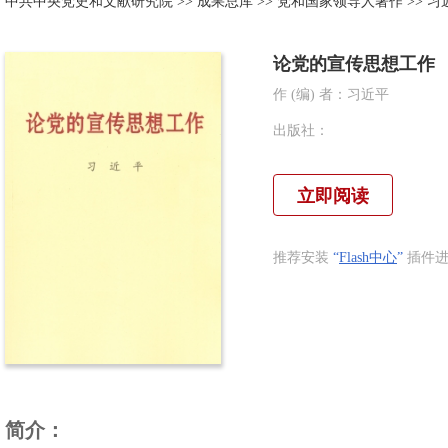
中共中央党史和文献研究院
>>
成果总库
>>
党和国家领导人著作
>>
习
论党的宣传思想工作
作 (编) 者：
习近平
出版社：
立即阅读
推荐安装
“
Flash中心
”
插件进
简介：