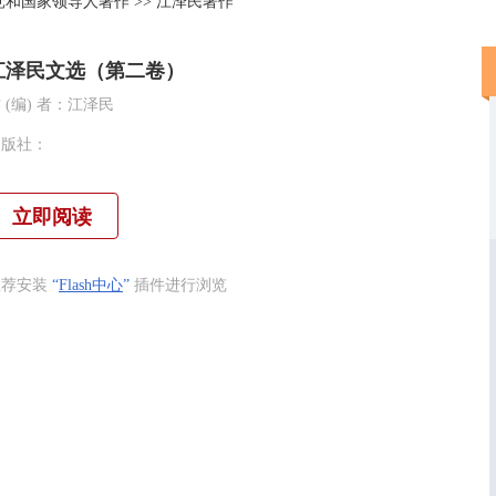
党和国家领导人著作
>>
江泽民著作
江泽民文选（第二卷）
 (编) 者：
江泽民
出版社：
立即阅读
推荐安装
“
Flash中心
”
插件进行浏览