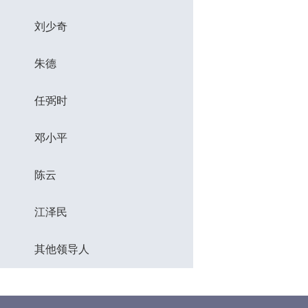
刘少奇
朱德
任弼时
邓小平
陈云
江泽民
其他领导人