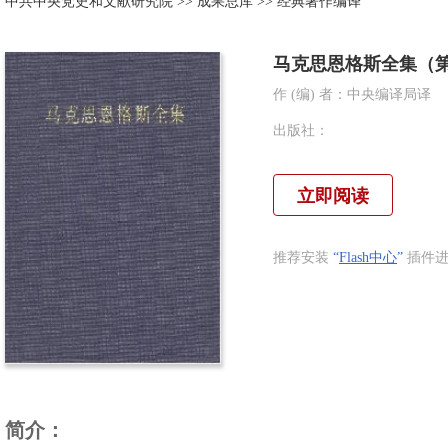
中共中央党史和文献研究院
>>
成果总库
>>
经典著作编译
马克思恩格斯全集（
作 (编) 者：
中央编译局译
出版社：
立即阅读
推荐安装
“
Flash中心
”
插件进
简介：